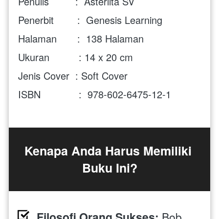
Penulis         :  Asterlita SV
Penerbit        :  Genesis Learning
Halaman       :  138 Halaman
Ukuran          : 14 x 20 cm
Jenis Cover  : Soft Cover
ISBN             :  978-602-6475-12-1
Kenapa Anda Harus Memiliki 
Buku Ini?
Filosofi Orang Sukses:
 Bob 