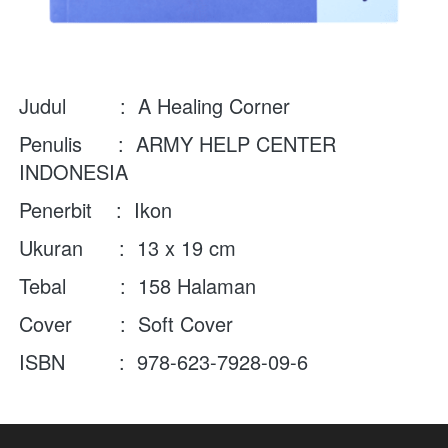
Judul         :  
A Healing Corner
Penulis      :
ARMY HELP CENTER 
INDONESIA
Penerbit    :  Ikon
Ukuran      :  13 x 19 cm
Tebal         :  158 Halaman
Cover        :  Soft Cover
ISBN         :  978-623-7928-09-6