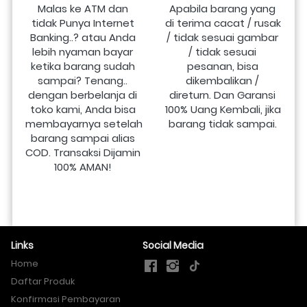
Malas ke ATM dan 
Apabila barang yang 
tidak Punya Internet 
di terima cacat / rusak 
Banking..? atau Anda 
/ tidak sesuai gambar 
lebih nyaman bayar 
/ tidak sesuai 
ketika barang sudah 
pesanan, bisa 
sampai? Tenang.. 
dikembalikan / 
dengan berbelanja di 
direturn. Dan Garansi 
toko kami, Anda bisa 
100% Uang Kembali, jika 
membayarnya setelah 
barang tidak sampai.
barang sampai alias 
COD. Transaksi Dijamin 
100% AMAN!
Links
Social Media
Home
Daftar Produk
Konfirmasi Pembayaran