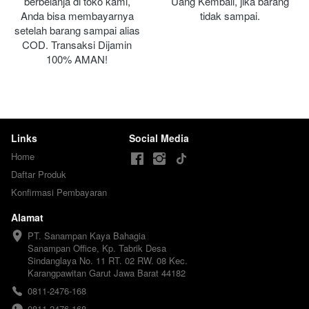
berbelanja di toko kami, 
Uang Kembali, jika barang 
Anda bisa membayarnya 
tidak sampai.
setelah barang sampai alias 
COD. Transaksi Dijamin 
100% AMAN!
Links
Social Media
Home
Daftar Produk
Konfirmasi Pembayaran
Alamat
PT. Sanampan Kaya Bahagia

Sanampan Office, Kp. Tabrik Desa 
Sindanglaya No. 11 RT. 02 RW. 08 Kec. 
Karangpawitan Garut Jawa Barat 44182
0811-2476-168
0811-2476-168