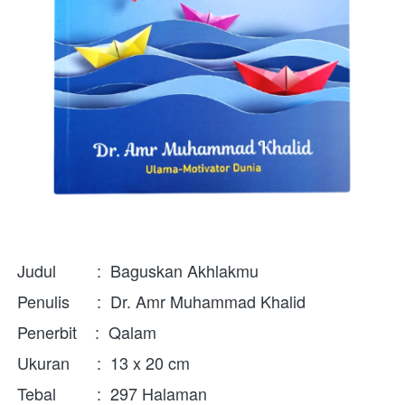
Judul         :  Baguskan Akhlakmu
Penulis      :  Dr. Amr Muhammad Khalid
Penerbit    :  Qalam
Ukuran      :  13 x 20 cm
Tebal         :  297 Halaman