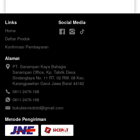
Links
Social Media
Home
Daftar Produk
Konfirmasi Pembayaran
Alamat
PT. Sanampan Kaya Bahagia

Sanampan Office, Kp. Tabrik Desa 
Sindanglaya No. 11 RT. 02 RW. 08 Kec. 
Karangpawitan Garut Jawa Barat 44182
0811-2476-168
0811-2476-168
bukubisnisdotid@gmail.com
Metode Pengiriman