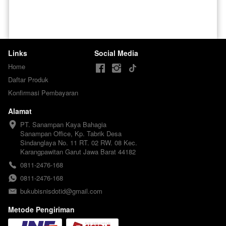
Links
Social Media
Home
Daftar Produk
Konfirmasi Pembayaran
Alamat
PT. Sanampan Kaya Bahagia

Sanampan Office, Kp. Tabrik Desa 
Sindanglaya No. 11 RT. 02 RW. 08 Kec. 
Karangpawitan Garut Jawa Barat 44182
0811-2476-168
0811-2476-168
bukubisnisdotid@gmail.com
Metode Pengiriman