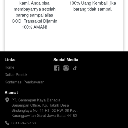
kami, Anda bisa 
100% Uang Kembali, jika 
membayarnya setelah 
barang tidak sampai.
barang sampai alias 
COD. Transaksi Dijamin 
100% AMAN!
Links
Social Media
Home
Daftar Produk
Konfirmasi Pembayaran
Alamat
PT. Sanampan Kaya Bahagia

Sanampan Office, Kp. Tabrik Desa 
Sindanglaya No. 11 RT. 02 RW. 08 Kec. 
Karangpawitan Garut Jawa Barat 44182
0811-2476-168