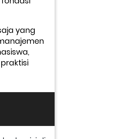
fondasi 
aja yang 
manajemen 
asiswa, 
raktisi 