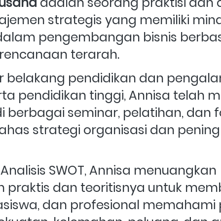
Susana 
adalah seorang praktisi dan a
jemen strategis yang memiliki mina
lam pengembangan bisnis berbasis 
rencanaan terarah. 
r belakang pendidikan dan pengalam
rta pendidikan tinggi, Annisa telah m
 berbagai seminar, pelatihan, dan fo
as strategi organisasi dan pening
 Analisis SWOT, Annisa menuangkan 
raktis dan teoritisnya untuk memb
siswa, dan profesional memahami 