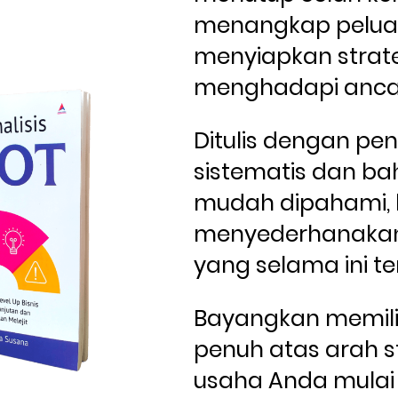
menangkap peluan
menyiapkan strate
menghadapi ancam
Ditulis dengan pe
sistematis dan ba
mudah dipahami, b
menyederhanakan
yang selama ini te
Bayangkan memiliki
penuh atas arah st
usaha Anda mulai 