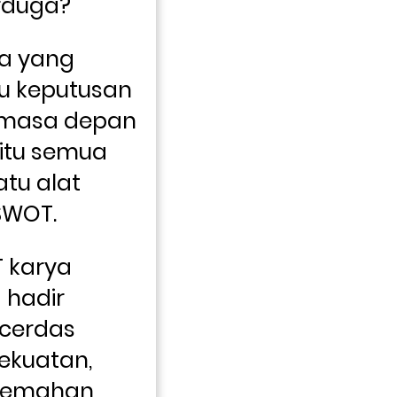
rduga? 
a yang 
u keputusan 
masa depan 
tu semua 
tu alat 
 SWOT.
 karya 
hadir 
cerdas 
ekuatan, 
lemahan, 