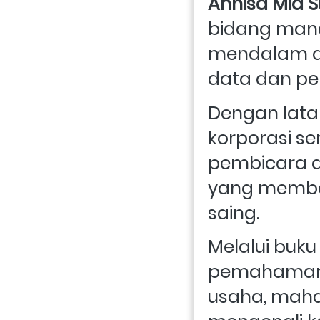
Annisa Mia 
bidang mana
mendalam da
data dan pe
Dengan lata
korporasi se
pembicara di
yang membah
saing.
Melalui buku
pemahaman p
usaha, maha