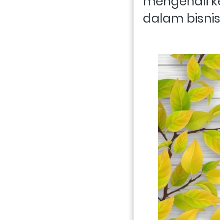
mengenali k
dalam bisni