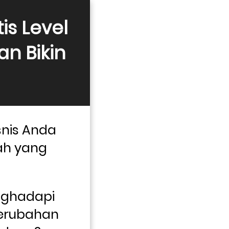
is Level 
n Bikin 
nis Anda 
ah yang 
ghadapi 
erubahan 