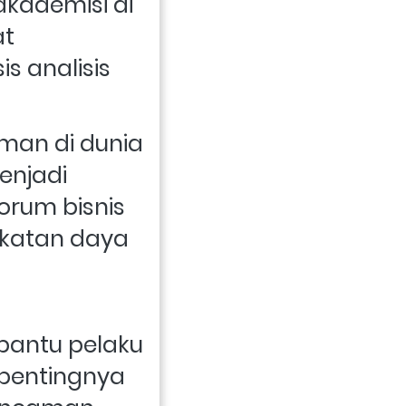
kademisi di 
t 
analisis 
an di dunia 
enjadi 
rum bisnis 
katan daya 
antu pelaku 
pentingnya 