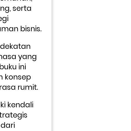
g, serta 
gi 
an bisnis. 
ndekatan 
hasa yang 
uku ini 
 konsep 
rasa rumit.
 kendali 
rategis 
dari 