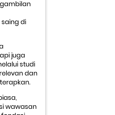
gambilan 
saing di 
a 
pi juga 
alui studi 
relevan dan 
terapkan.
iasa, 
si wawasan 