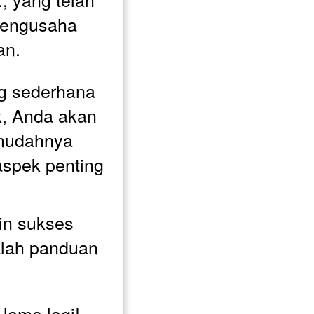
engusaha 
n. 
 sederhana 
k, Anda akan 
mudahnya 
spek penting 
in sukses 
alah panduan 
lama lagi! 