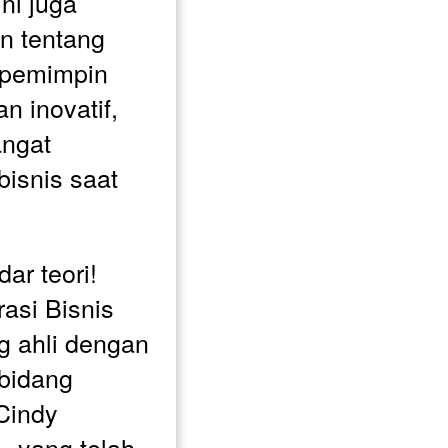
ni juga 
 tentang 
pemimpin 
n inovatif, 
ngat 
isnis saat 
r teori! 
asi Bisnis 
g ahli dengan 
bidang 
Cindy 
, yang telah 