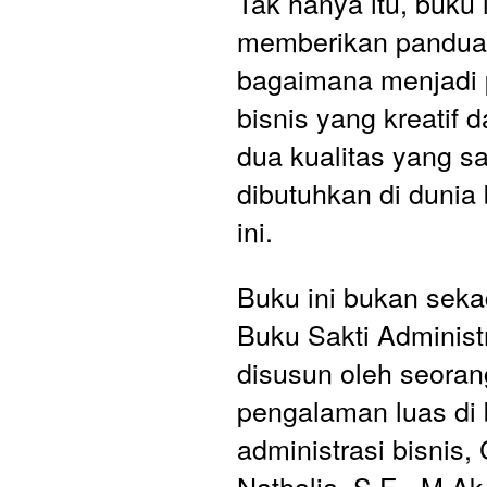
Tak hanya itu, buku i
memberikan panduan
bagaimana menjadi 
bisnis yang kreatif da
dua kualitas yang sa
dibutuhkan di dunia b
ini.
Buku ini bukan sekada
Buku Sakti Administr
disusun oleh seoran
pengalaman luas di 
administrasi bisnis, 
Nathalia, S.E., M.Ak.