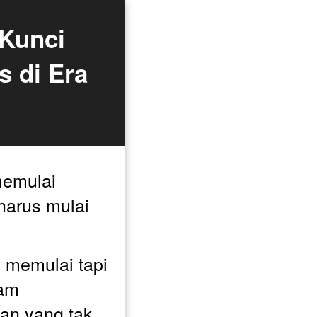
 di Era 
emulai 
harus mulai 
memulai tapi 
am 
n yang tak 