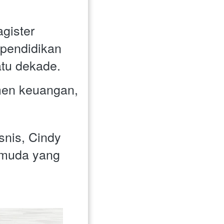
ister 
pendidikan 
atu dekade. 
en keuangan, 
nis, Cindy 
muda yang 