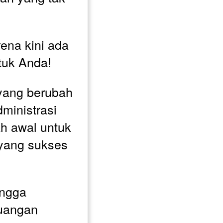
ena kini ada 
ntuk Anda!
yang berubah 
inistrasi 
h awal untuk 
yang sukses 
ngga 
uangan 