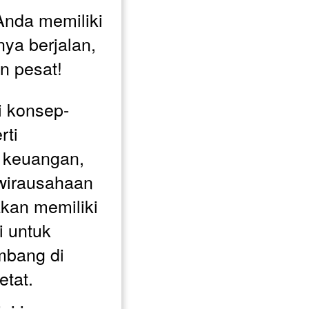
nda memiliki 
ya berjalan, 
n pesat! 
 konsep-
ti 
 keuangan, 
irausahaan 
akan memiliki 
i untuk 
bang di 
etat.