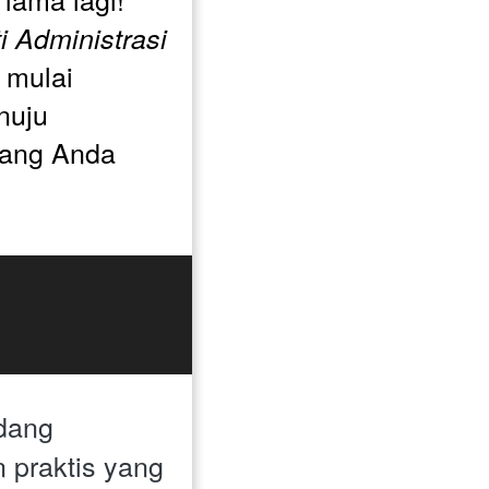
 Administrasi 
mulai 
uju 
ang Anda 
dang 
praktis yang 