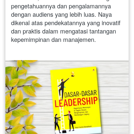
pengetahuannya dan pengalamannya 
dengan audiens yang lebih luas. Naya 
dikenal atas pendekatannya yang inovatif 
dan praktis dalam mengatasi tantangan 
kepemimpinan dan manajemen.