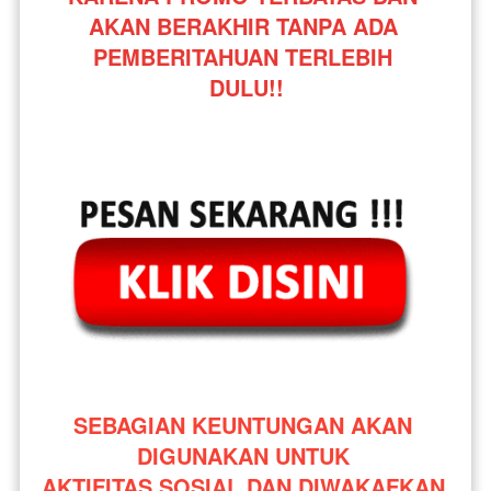
AKAN BERAKHIR TANPA ADA 
PEMBERITAHUAN TERLEBIH 
DULU!!
SEBAGIAN KEUNTUNGAN AKAN 
DIGUNAKAN UNTUK 
AKTIFITAS SOSIAL DAN DIWAKAFKAN 