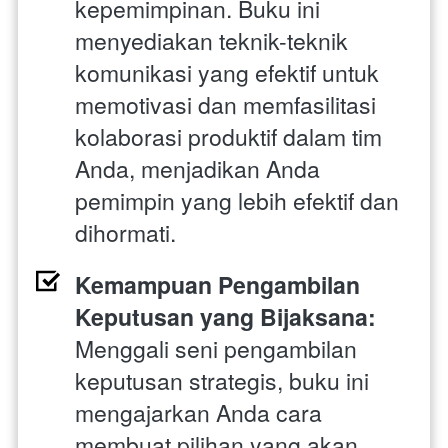
kepemimpinan. Buku ini 
menyediakan teknik-teknik 
komunikasi yang efektif untuk 
memotivasi dan memfasilitasi 
kolaborasi produktif dalam tim 
Anda, menjadikan Anda 
pemimpin yang lebih efektif dan 
dihormati.
Kemampuan Pengambilan 
Keputusan yang Bijaksana:
Menggali seni pengambilan 
keputusan strategis, buku ini 
mengajarkan Anda cara 
membuat pilihan yang akan 