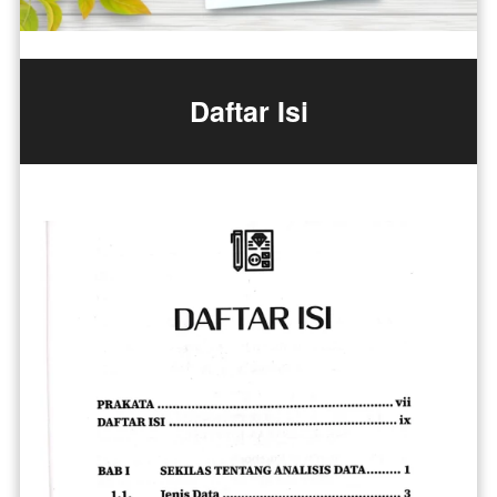
Daftar Isi