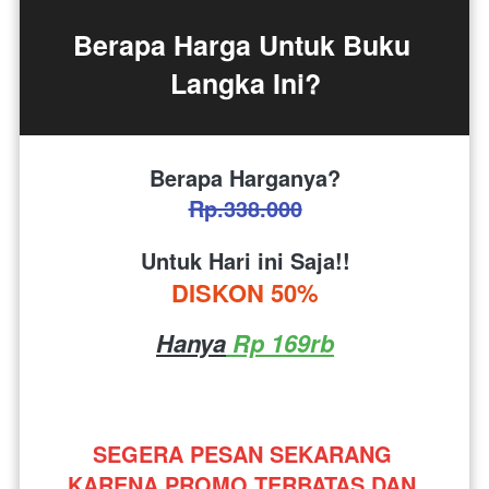
Berapa Harga Untuk Buku 
Langka Ini?
Berapa Harganya?
Rp.338.000
Untuk Hari ini Saja!!
DISKON 50%
Hanya
 Rp 169rb
SEGERA PESAN SEKARANG 
KARENA PROMO TERBATAS DAN 