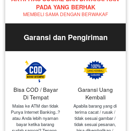
PADA YANG BERHAK
MEMBELI SAMA DENGAN BERWAKAF
Garansi dan Pengiriman
Bisa COD / Bayar
Garansi Uang
Di Tempat
Kembali
Malas ke ATM dan tidak 
Apabila barang yang di 
Punya Internet Banking..? 
terima cacat / rusak / 
atau Anda lebih nyaman 
tidak sesuai gambar / 
bayar ketika barang 
tidak sesuai pesanan, 
sudah sampai? Tenang.. 
bisa dikembalikan / 