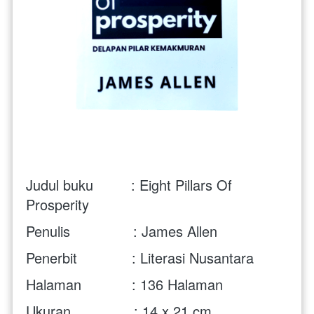
Judul buku         : Eight Pillars Of 
Prosperity
Penulis               : James Allen
Penerbit             : Literasi Nusantara
Halaman            : 136 Halaman
Ukuran               : 14 x 21 cm 