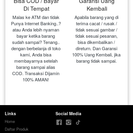
Bisa COD / Bayar
Garansi Uang
Di Tempat
Kembali
Malas ke ATM dan tidak 
Apabila barang yang di 
Punya Internet Banking..? 
terima cacat / rusak / 
atau Anda lebih nyaman 
tidak sesuai gambar / 
bayar ketika barang 
tidak sesuai pesanan, 
sudah sampai? Tenang.. 
bisa dikembalikan / 
dengan berbelanja di toko 
direturn. Dan Garansi 
kami, Anda bisa 
100% Uang Kembali, jika 
membayarnya setelah 
barang tidak sampai.
barang sampai alias 
COD. Transaksi Dijamin 
100% AMAN!
Links
Social Media
Home
Daftar Produk