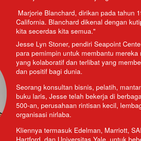
 Marjorie Blanchard, dirikan pada tahun 1979 di San Diego, 
California. Blanchard dikenal dengan kuti
kita secerdas kita semua."
Jesse Lyn Stoner, pendiri Seapoint Cente
para pemimpin untuk membantu mereka m
yang kolaboratif dan terlibat yang memb
dan positif bagi dunia. 
Seorang konsultan bisnis, pelatih, mantan
buku laris, Jesse telah bekerja di berbaga
500-an, perusahaan rintisan kecil, lemba
organisasi nirlaba. 
Kliennya termasuk Edelman, Marriott, SAP
Hartford, dan Universitas Yale, untuk be