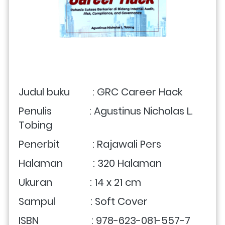
Judul buku         : GRC Career Hack
Penulis               : Agustinus Nicholas L. 
Tobing
Penerbit             : Rajawali Pers
Halaman            : 320 Halaman
Ukuran               : 14 x 21 cm 
Sampul              : Soft Cover
ISBN                     : 978-623-081-557-7