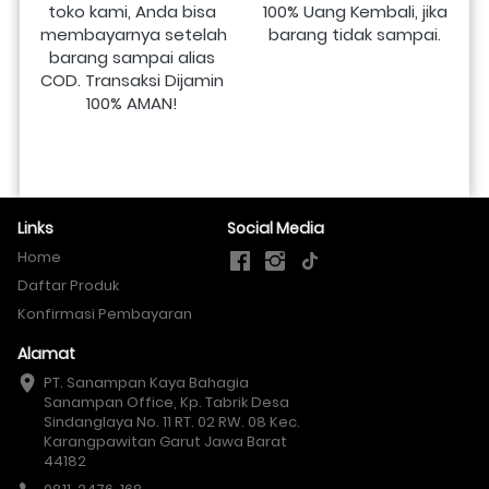
toko kami, Anda bisa 
100% Uang Kembali, jika 
membayarnya setelah 
barang tidak sampai.
barang sampai alias 
COD. Transaksi Dijamin 
100% AMAN!
Links
Social Media
Home
Daftar Produk
Konfirmasi Pembayaran
Alamat
PT. Sanampan Kaya Bahagia

Sanampan Office, Kp. Tabrik Desa 
Sindanglaya No. 11 RT. 02 RW. 08 Kec. 
Karangpawitan Garut Jawa Barat 
44182