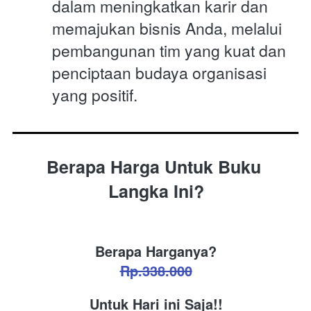
dalam meningkatkan karir dan 
memajukan bisnis Anda, melalui 
pembangunan tim yang kuat dan 
penciptaan budaya organisasi 
yang positif.
Berapa Harga Untuk Buku 
Langka Ini?
Berapa Harganya?
Rp.338.000
Untuk Hari ini Saja!!