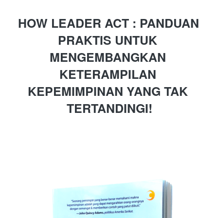
HOW LEADER ACT : PANDUAN 
PRAKTIS UNTUK 
MENGEMBANGKAN 
KETERAMPILAN 
KEPEMIMPINAN YANG TAK 
TERTANDINGI!