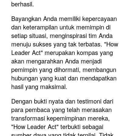
berhasil.
Bayangkan Anda memiliki kepercayaan 
dan keterampilan untuk memimpin di 
setiap situasi, menginspirasi tim Anda 
menuju sukses yang tak terbatas. "How 
Leader Act" merupakan kompas yang 
akan mengarahkan Anda menjadi 
pemimpin yang dihormati, membangun 
hubungan yang kuat dan mendapatkan 
hasil yang maksimal.
Dengan bukti nyata dan testimoni dari 
para pembaca yang telah merasakan 
transformasi kepemimpinan mereka, 
"How Leader Act" terbukti sebagai 
sumber daya yang tidak ternilai. Tidak 