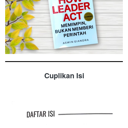
Cuplikan Isi