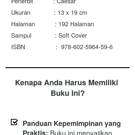
Penerbit           : Caesar
Ukuran             : 13 x 19 cm
Halaman           : 192 Halaman
Sampul             : Soft Cover
ISBN                 :  978-602-5964-59-6
Kenapa Anda Harus Memiliki 
Buku Ini?
Panduan Kepemimpinan yang 
Praktis:
 Buku ini menyajikan 