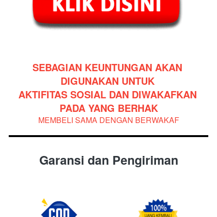
SEBAGIAN KEUNTUNGAN AKAN 
DIGUNAKAN UNTUK 
AKTIFITAS SOSIAL DAN DIWAKAFKAN 
PADA YANG BERHAK
MEMBELI SAMA DENGAN BERWAKAF
Garansi dan Pengiriman