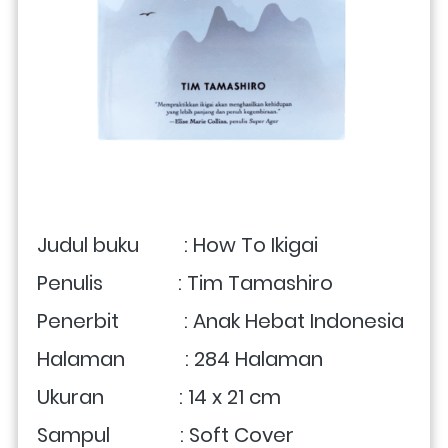
Judul buku         : How To Ikigai
Penulis               : Tim Tamashiro
Penerbit             : Anak Hebat Indonesia
Halaman            : 284 Halaman
Ukuran               : 14 x 21 cm 
Sampul              : Soft Cover