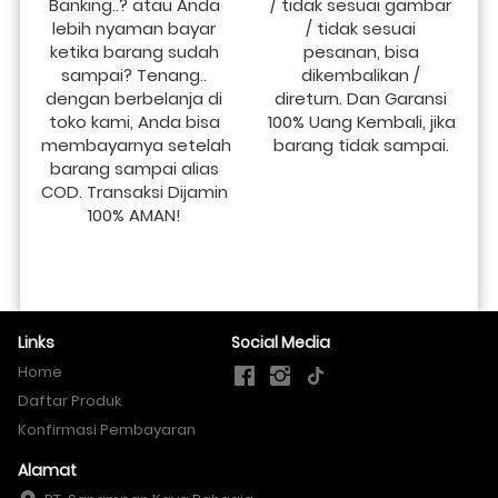
Banking..? atau Anda 
/ tidak sesuai gambar 
lebih nyaman bayar 
/ tidak sesuai 
ketika barang sudah 
pesanan, bisa 
sampai? Tenang.. 
dikembalikan / 
dengan berbelanja di 
direturn. Dan Garansi 
toko kami, Anda bisa 
100% Uang Kembali, jika 
membayarnya setelah 
barang tidak sampai.
barang sampai alias 
COD. Transaksi Dijamin 
100% AMAN!
Links
Social Media
Home
Daftar Produk
Konfirmasi Pembayaran
Alamat