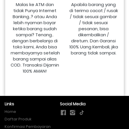
Malas ke ATM dan 
Apabila barang yang 
tidak Punya Internet 
di terima cacat / rusak 
Banking..? atau Anda 
/ tidak sesuai gambar 
lebih nyaman bayar 
/ tidak sesuai 
ketika barang sudah 
pesanan, bisa 
sampai? Tenang.. 
dikembalikan / 
dengan berbelanja di 
direturn. Dan Garansi 
toko kami, Anda bisa 
100% Uang Kembali, jika 
membayarnya setelah 
barang tidak sampai.
barang sampai alias 
COD. Transaksi Dijamin 
100% AMAN!
Links
Social Media
Home
Daftar Produk
Konfirmasi Pembayaran