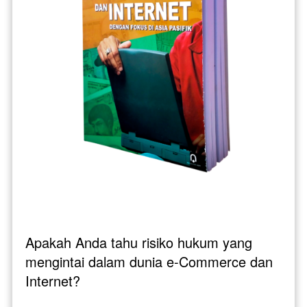
Apakah Anda tahu risiko hukum yang 
mengintai dalam dunia e-Commerce dan 
Internet? 