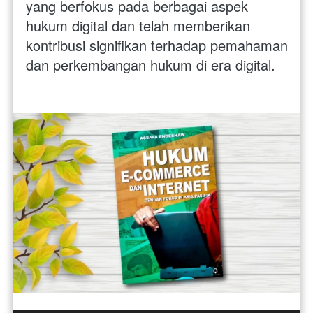
yang berfokus pada berbagai aspek 
hukum digital dan telah memberikan 
kontribusi signifikan terhadap pemahaman 
dan perkembangan hukum di era digital. 