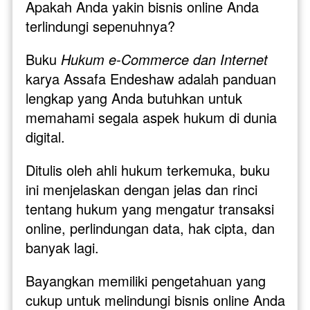
Apakah Anda yakin bisnis online Anda 
terlindungi sepenuhnya?
Buku 
Hukum e-Commerce dan Internet
karya Assafa Endeshaw adalah panduan 
lengkap yang Anda butuhkan untuk 
memahami segala aspek hukum di dunia 
digital. 
Ditulis oleh ahli hukum terkemuka, buku 
ini menjelaskan dengan jelas dan rinci 
tentang hukum yang mengatur transaksi 
online, perlindungan data, hak cipta, dan 
banyak lagi.
Bayangkan memiliki pengetahuan yang 
cukup untuk melindungi bisnis online Anda 