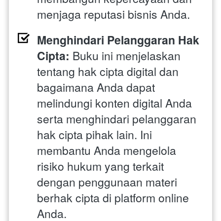
menjaga reputasi bisnis Anda.
Menghindari Pelanggaran Hak 
Cipta: 
Buku ini menjelaskan 
tentang hak cipta digital dan 
bagaimana Anda dapat 
melindungi konten digital Anda 
serta menghindari pelanggaran 
hak cipta pihak lain. Ini 
membantu Anda mengelola 
risiko hukum yang terkait 
dengan penggunaan materi 
berhak cipta di platform online 
Anda.