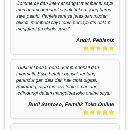
Commerce dan Internet sangat membantu saya 
memahami berbagai aspek hukum yang harus 
saya patuhi. Penjelasannya jelas dan mudah 
diikuti, membuat saya lebih percaya diri dalam 
menjalankan bisnis saya." 
Andri, Pebisnis
"Buku ini benar-benar komprehensif dan 
informatif. Saya belajar banyak tentang 
perlindungan data dan hak cipta digital. 
Sekarang, saya merasa lebih aman dan 
terlindungi dalam mengelola toko online saya."
Budi Santoso, Pemilik Toko Online