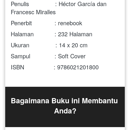
Penulis               : 
Héctor García dan 
Francesc Miralles
Penerbit             : renebook
Halaman            : 232 Halaman
Ukuran               : 14 x 20 cm 
Sampul              : Soft Cover
ISBN                 : 9786021201800 
Bagaimana Buku ini Membantu 
Anda?