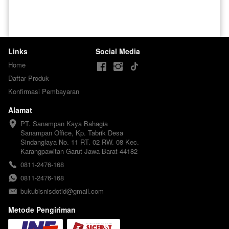
Links
Social Media
Home
Daftar Produk
Konfirmasi Pembayaran
Alamat
PT. Sanampan Kaya Bahagia

Sanampan Office, Kp. Tabrik Desa 
Sindanglaya No. 11 RT. 02 RW. 08 Kec. 
Karangpawitan Garut Jawa Barat 44182
0811-2476-168
0811-2476-168
bukubisnisdotid@gmail.com
Metode Pengiriman