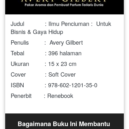
Judul            : Ilmu Penciuman :  
Untuk 
Bisnis & Gaya Hidup
Penulis         :  
Avery Gilbert
Tebal            : 396 halaman 
Ukuran         : 15 x 23 cm  
Cover           : Soft Cover 
ISBN            : 
978-602-1201-35-0
Penerbit       : Renebook 
Bagaimana Buku Ini Membantu 