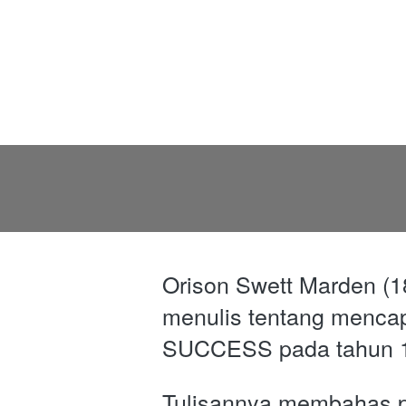
Orison Swett Marden (1
menulis tentang mencap
SUCCESS pada tahun 1
Tulisannya membahas pr