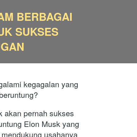
AM BERBAGAI 
UK SUKSES 
NGAN
alami kegagalan yang 
beruntung? 
k akan pernah sukses 
runtung Elon Musk yang 
ng mendukung usahanya 