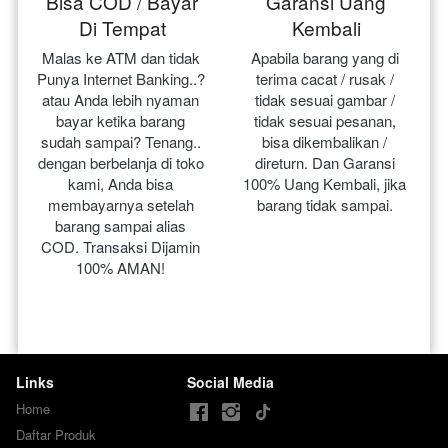
Bisa COD / Bayar
Garansi Uang
Di Tempat
Kembali
Malas ke ATM dan tidak 
Apabila barang yang di 
Punya Internet Banking..? 
terima cacat / rusak / 
atau Anda lebih nyaman 
tidak sesuai gambar / 
bayar ketika barang 
tidak sesuai pesanan, 
sudah sampai? Tenang.. 
bisa dikembalikan / 
dengan berbelanja di toko 
direturn. Dan Garansi 
kami, Anda bisa 
100% Uang Kembali, jika 
membayarnya setelah 
barang tidak sampai.
barang sampai alias 
COD. Transaksi Dijamin 
100% AMAN!
Links
Social Media
Home
Daftar Produk