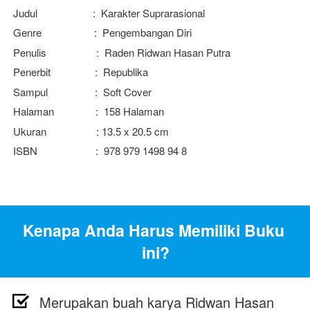
Judul                    :  Karakter Suprarasional
Genre                   :  Pengembangan Diri
Penulis                  :  Raden Ridwan Hasan Putra
Penerbit                :  Republika
Sampul                 :  Soft Cover
Halaman               :  158 Halaman 
Ukuran                  : 13.5 x 20.5 cm
ISBN                     : 
 978 979 1498 94 8

Kenapa Anda Harus Memiliki Buku 
ini?
Merupakan buah karya Ridwan Hasan 