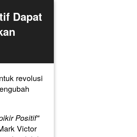
if Dapat 
an 
tuk revolusi 
engubah 
kir Positif"
Mark Victor 