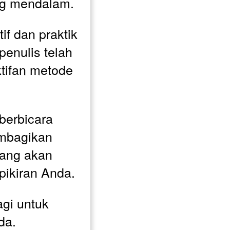
ang mendalam.
if dan praktik 
 penulis telah 
ifan metode 
berbicara 
embagikan 
ang akan 
pikiran Anda.
i untuk 
da. 