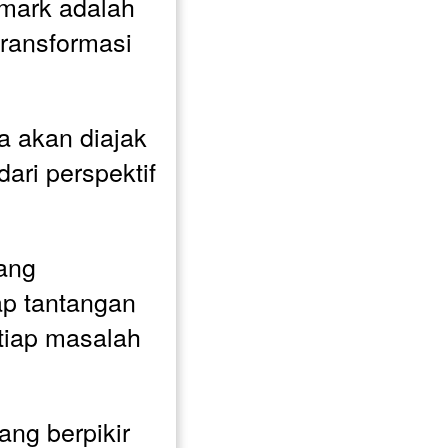
ark adalah 
ransformasi 
 akan diajak 
ari perspektif 
ang 
p tantangan 
tiap masalah 
ng berpikir 