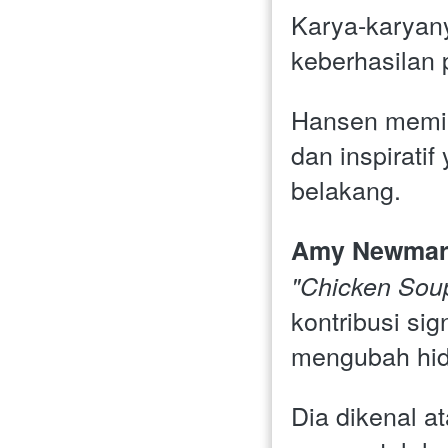
Karya-karyan
keberhasilan 
Hansen memili
dan inspiratif
belakang.
Amy Newmar
"Chicken Soup
kontribusi sig
mengubah hid
Dia dikenal a