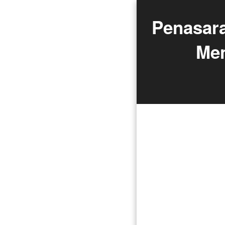
Penasara
Men