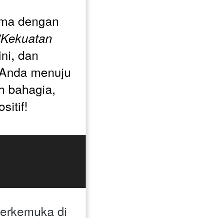
ama dengan 
"Kekuatan 
ini, dan 
 Anda menuju 
 bahagia, 
sitif!
terkemuka di 