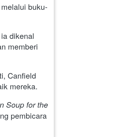
 melalui buku-
 ia dikenal 
n memberi 
 Canfield 
aik mereka.
n Soup for the 
ang pembicara 