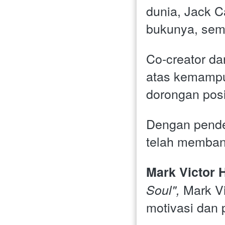
dunia, Jack C
bukunya, semi
Co-creator dar
atas kemampu
dorongan pos
Dengan pendek
telah memban
Mark Victor 
 Mark V
Soul",
motivasi dan p