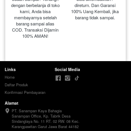
dengan berbelanja di toko 
direturn. Dan Garansi 
kami, Anda bisa 
100% Uang Kembali, jika 
membayarnya setelah 
barang tidak sampai.
barang sampai alias 
COD. Transaksi Dijamin 
100% AMAN!
Links
Social Media
Home
Daftar Produk
Konfirmasi Pembayaran
Alamat
PT. Sanampan Kaya Bahagia

Sanampan Office, Kp. Tabrik Desa 
Sindanglaya No. 11 RT. 02 RW. 08 Kec. 
Karangpawitan Garut Jawa Barat 44182