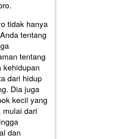
oro.
o tidak hanya 
nda tentang 
uga 
man tentang 
 kehidupan 
a dari hidup 
g. Dia juga 
k kecil yang 
mulai dari 
ingga 
l dan 