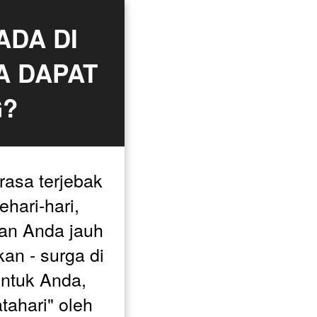
DA DI 
 DAPAT 
G?
asa terjebak 
hari-hari, 
an Anda jauh 
an - surga di 
untuk Anda, 
ahari" oleh 