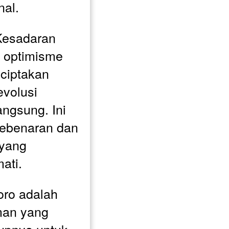
nal.
Kesadaran 
optimisme 
ciptakan 
volusi 
angsung. Ini 
ebenaran dan 
yang 
ati.
ro adalah 
an yang 