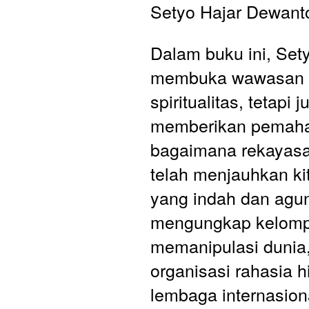
Setyo Hajar Dewant
Dalam buku ini, Sety
membuka wawasan A
spiritualitas, tetapi j
memberikan pemaha
bagaimana rekayasa
telah menjauhkan kit
yang indah dan agun
mengungkap kelompo
memanipulasi dunia, 
organisasi rahasia h
lembaga internasiona