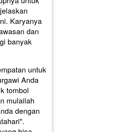
upnya untuk 
elaskan 
ni. Karyanya 
awasan dan 
gi banyak 
empatan untuk 
rgawi Anda 
ik tombol 
n mulailah 
Anda dengan 
ahari". 
yang bisa 