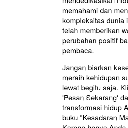
mendedikasikan hid
memahami dan menj
kompleksitas dunia i
telah memberikan w
perubahan positif ba
pembaca.
Jangan biarkan kes
meraih kehidupan su
lewat begitu saja. Kl
'Pesan Sekarang' da
transformasi hidup 
buku "Kesadaran Mat
Karena hanya Anda 