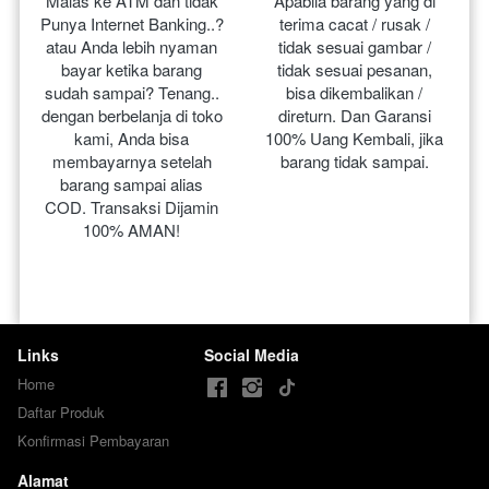
Malas ke ATM dan tidak 
Apabila barang yang di 
Punya Internet Banking..? 
terima cacat / rusak / 
atau Anda lebih nyaman 
tidak sesuai gambar / 
bayar ketika barang 
tidak sesuai pesanan, 
sudah sampai? Tenang.. 
bisa dikembalikan / 
dengan berbelanja di toko 
direturn. Dan Garansi 
kami, Anda bisa 
100% Uang Kembali, jika 
membayarnya setelah 
barang tidak sampai.
barang sampai alias 
COD. Transaksi Dijamin 
100% AMAN!
Links
Social Media
Home
Daftar Produk
Konfirmasi Pembayaran
Alamat