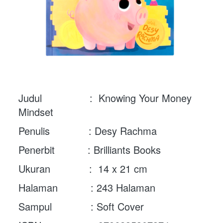
Judul                :  Knowing Your Money 
Mindset
Penulis             : Desy Rachma
Penerbit           : Brilliants Books
Ukuran             :  14 x 21 cm
Halaman           : 243 Halaman
Sampul             : Soft Cover