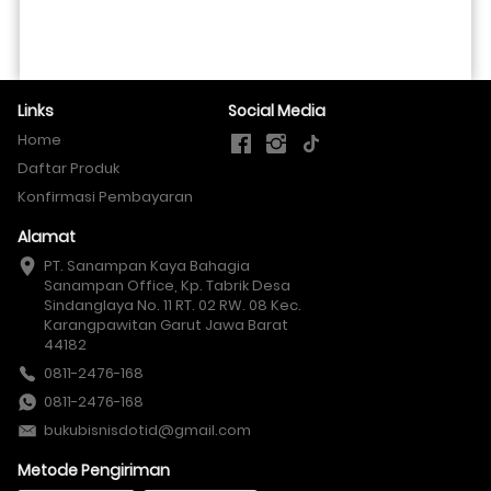
Links
Social Media
Home
Daftar Produk
Konfirmasi Pembayaran
Alamat
PT. Sanampan Kaya Bahagia

Sanampan Office, Kp. Tabrik Desa 
Sindanglaya No. 11 RT. 02 RW. 08 Kec. 
Karangpawitan Garut Jawa Barat 
44182
0811-2476-168
0811-2476-168
bukubisnisdotid@gmail.com
Metode Pengiriman