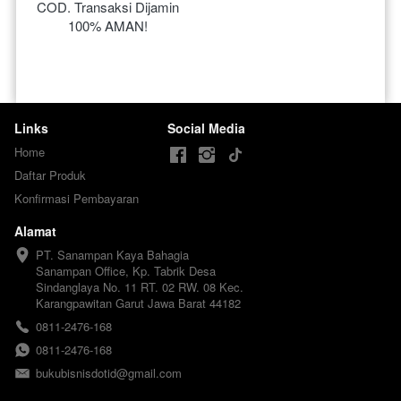
COD. Transaksi Dijamin 
100% AMAN!
Links
Social Media
Home
Daftar Produk
Konfirmasi Pembayaran
Alamat
PT. Sanampan Kaya Bahagia

Sanampan Office, Kp. Tabrik Desa 
Sindanglaya No. 11 RT. 02 RW. 08 Kec. 
Karangpawitan Garut Jawa Barat 44182
0811-2476-168
0811-2476-168
bukubisnisdotid@gmail.com