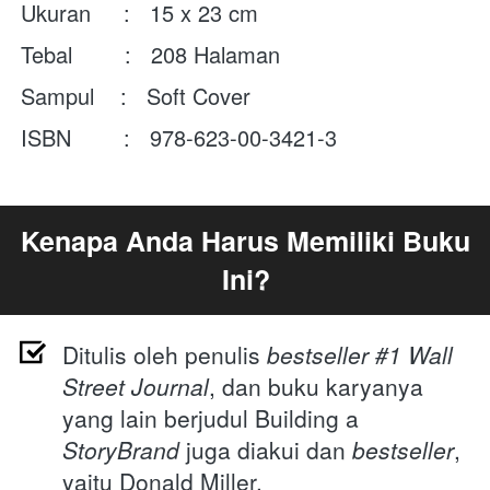
Ukuran     :   
15 x 23 cm
Tebal        :   208
Halaman
Sampul    :   Soft Cover
ISBN        :   
978-623-00-3421-3
Kenapa Anda Harus Memiliki Buku 
Ini?
Ditulis oleh penulis 
bestseller #1 Wall 
Street Journal
, dan buku karyanya 
yang lain berjudul Building a 
StoryBrand 
juga diakui dan 
bestseller
, 
yaitu Donald Miller.