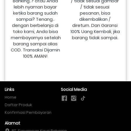
Banking..? atau Anda 
/ tidak sesuai gambar 
lebih nyaman bayar 
/ tidak sesuai 
ketika barang sudah 
pesanan, bisa 
sampai? Tenang.. 
dikembalikan / 
dengan berbelanja di 
direturn. Dan Garansi 
toko kami, Anda bisa 
100% Uang Kembali, jika 
membayarnya setelah 
barang tidak sampai.
barang sampai alias 
COD. Transaksi Dijamin 
100% AMAN!
Links
Social Media
Home
Daftar Produk
Konfirmasi Pembayaran
Alamat
PT. Sanampan Kaya Bahagia
