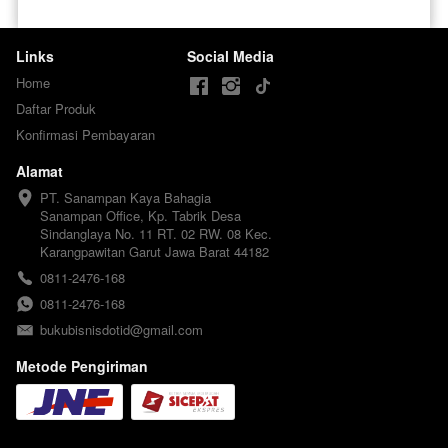
Links
Social Media
Home
Daftar Produk
Konfirmasi Pembayaran
Alamat
PT. Sanampan Kaya Bahagia

Sanampan Office, Kp. Tabrik Desa 
Sindanglaya No. 11 RT. 02 RW. 08 Kec. 
Karangpawitan Garut Jawa Barat 44182
0811-2476-168
0811-2476-168
bukubisnisdotid@gmail.com
Metode Pengiriman