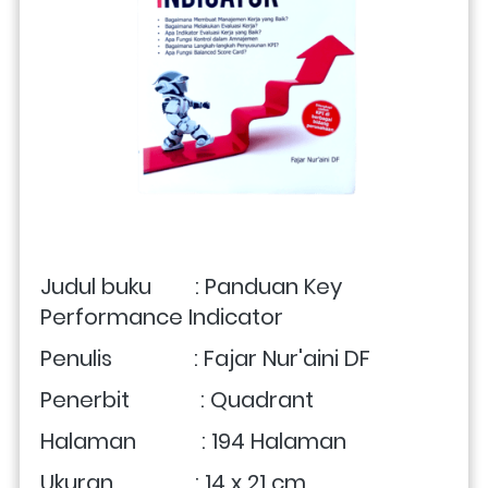
Judul buku        : Panduan Key 
Performance Indicator
Penulis               : Fajar Nur'aini DF
Penerbit             : Quadrant
Halaman            : 194 Halaman
Ukuran               : 14 x 21 cm 