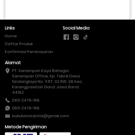
Links
Social Media
Home
Daftar Produk
Konfirmasi Pembayaran
Alamat
PT. Sanampan Kaya Bahagia

Sanampan Office, Kp. Tabrik Desa 
Sindanglaya No. 11 RT. 02 RW. 08 Kec. 
Karangpawitan Garut Jawa Barat 
44182
0811-2476-168
0811-2476-168
bukubisnisdotid@gmail.com
Metode Pengiriman