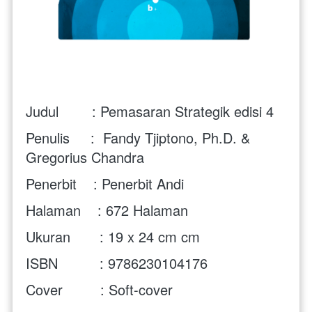
Judul        : Pemasaran Strategik edisi 4
Penulis     :  
Fandy Tjiptono, Ph.D. &  
Gregorius Chandra
Penerbit    : Penerbit Andi
Halaman    : 672 Halaman
Ukuran       : 19 x 24 cm cm
ISBN          : 
9786230104176
Cover         : Soft-cover