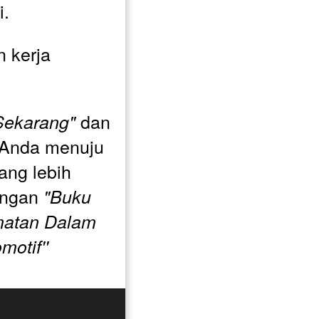
i.
 kerja 
 dan 
Sekarang"
 Anda menuju 
ng lebih 
engan 
"Buku 
matan Dalam 
otif''