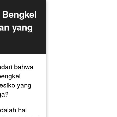
Bengkel 
an yang 
dari bahwa 
bengkel 
siko yang 
ga? 
dalah hal 