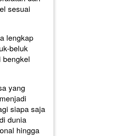
l sesuai 
a lengkap 
k-beluk 
 bengkel 
sa yang 
menjadi 
gi siapa saja 
i dunia 
ional hingga 