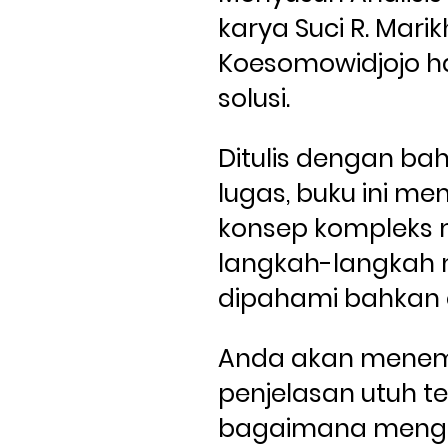
karya Suci R. Marikh
Koesomowidjojo ha
solusi. 
Ditulis dengan ba
lugas, buku ini me
konsep kompleks m
langkah-langkah 
Anda akan menem
penjelasan utuh te
bagaimana mengh