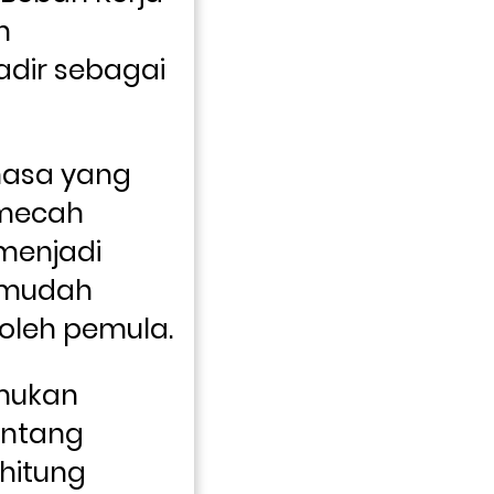
 
dir sebagai 
hasa yang 
mecah 
enjadi 
mudah 
dipahami bahkan oleh pemula. 
ukan 
ntang 
itung 