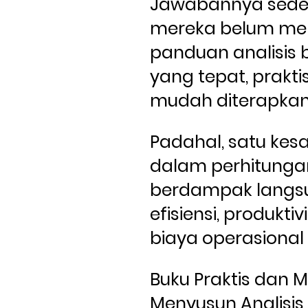
Jawabannya seder
mereka belum memi
panduan analisis b
yang tepat, praktis
mudah diterapkan
Padahal, satu kesa
dalam perhitungan
berdampak langs
efisiensi, produktiv
biaya operasional
Buku Praktis dan 
Menyusun Analisis 