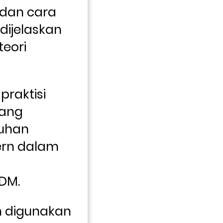
dan cara 
ijelaskan 
eori 
praktisi 
ang 
han 
rn dalam 
DM. 
 digunakan 