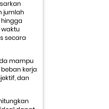
sarkan 
 jumlah 
 hingga 
waktu 
s secara 
nda mampu 
beban kerja 
ektif, dan 
hitungkan 