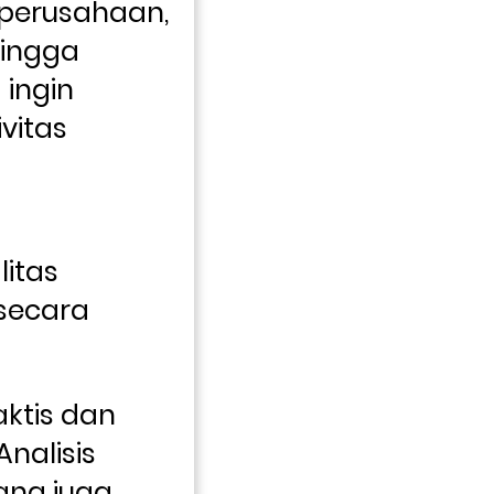
 perusahaan, 
ingga 
ingin 
itas 
itas 
secara 
ktis dan 
alisis 
ang juga 