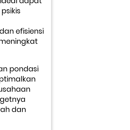
ideal dapat 
psikis 
an efisiensi 
meningkat 
an pondasi 
ptimalkan 
usahaan 
getnya 
rah dan 