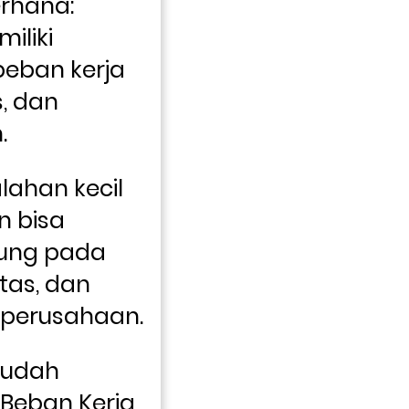
hana: 
liki 
eban kerja 
, dan 
. 
lahan kecil 
 bisa 
ung pada 
itas, dan 
 perusahaan.
Mudah 
Beban Kerja 