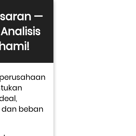
asaran — 
nalisis 
hami!
perusahaan 
tukan 
eal, 
 dan beban 
 