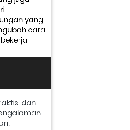
i 
ungan yang 
gubah cara 
bekerja.
aktisi dan 
engalaman 
n, 