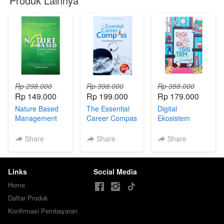
Produk Lainnya
Rp 298.000
Rp 398.000
Rp 358.000
Rp 149.000
Rp 199.000
Rp 179.000
Nature Based
The Essential
Digital
Management
Career Compas
Ekosistem
Share
Share
Share
Links
Social Media
Home
Daftar Produk
Konfirmasi Pembayaran