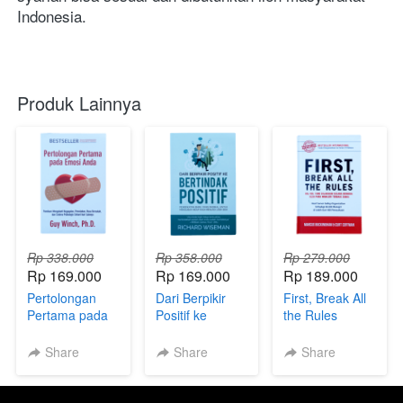
Indonesia. 
Produk Lainnya
Rp 338.000
Rp 358.000
Rp 279.000
Rp 169.000
Rp 169.000
Rp 189.000
Pertolongan
Dari Berpikir
First, Break All
Pertama pada
Positif ke
the Rules
Emosi Anda
Bertindak Positif
Share
Share
Share