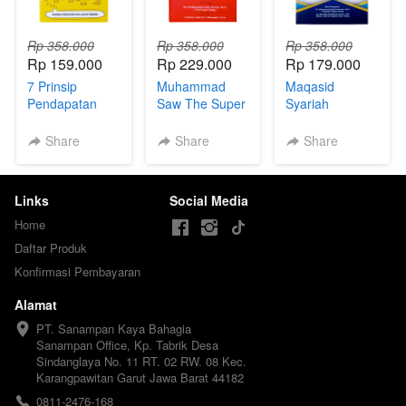
Rp 358.000
Rp 358.000
Rp 358.000
Rp 159.000
Rp 229.000
Rp 179.000
7 Prinsip
Muhammad
Maqasid
Pendapatan
Saw The Super
Syariah
Leader Super
Manager
Share
Share
Share
Links
Social Media
Home
Daftar Produk
Konfirmasi Pembayaran
Alamat
PT. Sanampan Kaya Bahagia

Sanampan Office, Kp. Tabrik Desa 
Sindanglaya No. 11 RT. 02 RW. 08 Kec. 
Karangpawitan Garut Jawa Barat 44182
0811-2476-168