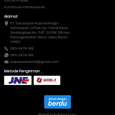
Daftar Produk
Konfirmasi Pembayaran
Alamat
PT. Sanampan Kaya Bahagia

Sanampan Office, Kp. Tabrik Desa 
Sindanglaya No. 11 RT. 02 RW. 08 Kec. 
Karangpawitan Garut Jawa Barat 
44182
0811-2476-168
0811-2476-168
bukubisnisdotid@gmail.com
Metode Pengiriman
@
2026
bukubisnis.id Inc.