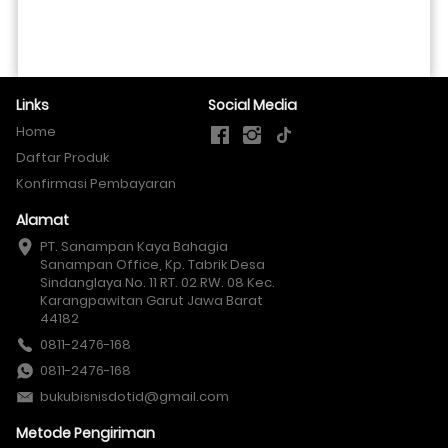
Links
Social Media
Home
Daftar Produk
Konfirmasi Pembayaran
Alamat
PT. Sanampan Kaya Bahagia

Sanampan Office, Kp. Tabrik Desa 
Sindanglaya No. 11 RT. 02 RW. 08 Kec. 
Karangpawitan Garut Jawa Barat 
44182
0811-2476-168
0811-2476-168
bukubisnisdotid@gmail.com
Metode Pengiriman