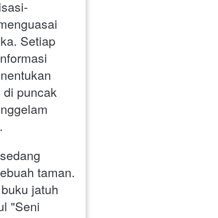
sasi-
 menguasai 
ka. Setiap 
nformasi 
enentukan 
 di puncak 
enggelam 
.
sedang 
sebuah taman. 
buku jatuh 
ul "Seni 