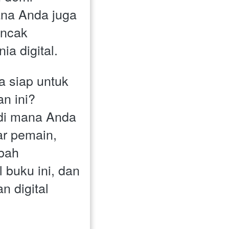
na Anda juga 
ncak 
ia digital.
 siap untuk 
n ini? 
i mana Anda 
r pemain, 
bah 
buku ini, dan 
n digital 