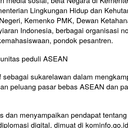
 media sosial, bela Negara di Kementer
menterian Lingkungan Hidup dan Kehutan
 Negeri, Kemenko PMK, Dewan Ketahana
iaran Indonesia, berbagai organisasi no
 kemahasiswaan, pondok pesantren. 
munitas peduli ASEAN 
tif sebagai sukarelawan dalam mengkam
dan peluang pasar bebas ASEAN dan pa
is dan menyampaikan pendapat tentang lit
iplomasi digital, dimuat di kominfo.go.id