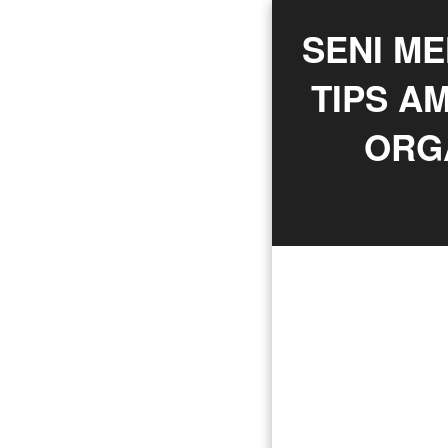
SENI ME
TIPS A
ORGA