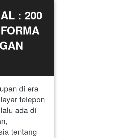
L : 200 
FORMA 
GAN 
pan di era 
k layar telepon 
alu ada di 
n, 
ia tentang 