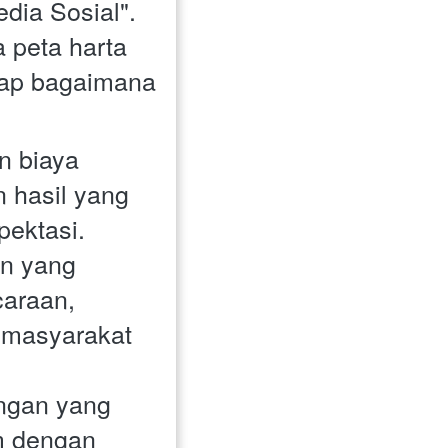
ia Sosial". 
 peta harta 
ap bagaimana 
 biaya 
 hasil yang 
ektasi.
n yang 
araan, 
masyarakat 
gan yang 
 dengan 