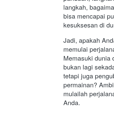
langkah, bagaima
bisa mencapai pu
kesuksesan di dun
Jadi, apakah Anda
memulai perjalana
Memasuki dunia d
bukan lagi sekada
tetapi juga pengu
permainan? Ambil 
mulailah perjalana
Anda.