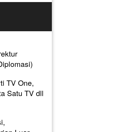
ektur 
Diplomasi) 
i TV One, 
 Satu TV dll 
, 