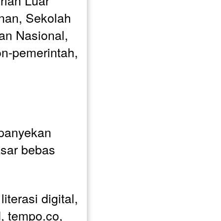
ian Luar 
an, Sekolah 
n Nasional, 
n-pemerintah, 
panyekan 
sar bebas 
erasi digital, 
, tempo.co, 