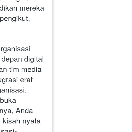
dikan mereka 
engikut, 
ganisasi 
epan digital 
an tim media 
grasi erat 
ganisasi.
buka 
nya, Anda 
kisah nyata 
sasi-