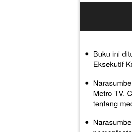
Buku ini dit
Eksekutif K
Narasumber 
Metro TV, C
tentang med
Narasumber