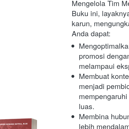
Mengelola Tim Med
Buku ini, layaknya
karun, mengungk
Anda dapat:
Mengoptimalkan
promosi dengan
melampaui eksp
Membuat konte
menjadi pembic
mempengaruhi 
luas.
Membina hubun
lebih mendalam