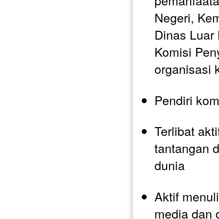
pemanfaatan
Negeri, Ke
Dinas Luar
Komisi Peny
organisasi
Pendiri ko
Terlibat ak
tantangan 
dunia 
Aktif menul
media dan d