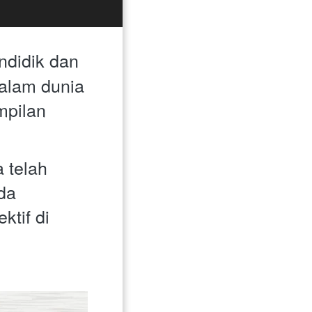
didik dan 
alam dunia 
pilan 
telah 
a 
tif di 