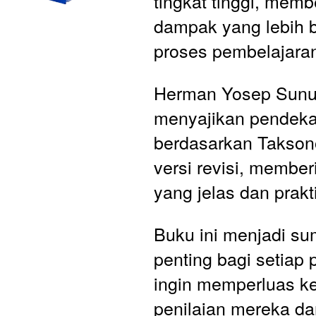
tingkat tinggi, memb
dampak yang lebih b
proses pembelajara
Herman Yosep Sunu 
menyajikan pendekat
berdasarkan Takson
versi revisi, membe
yang jelas dan prakti
Buku ini menjadi su
penting bagi setiap 
ingin memperluas 
penilaian mereka da