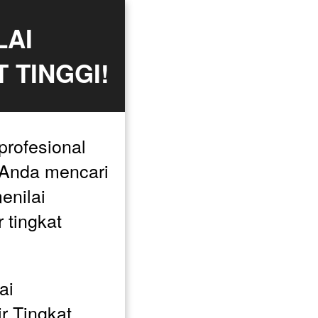
AI 
 TINGGI!
profesional 
Anda mencari 
enilai 
 tingkat 
i 
r Tingkat 