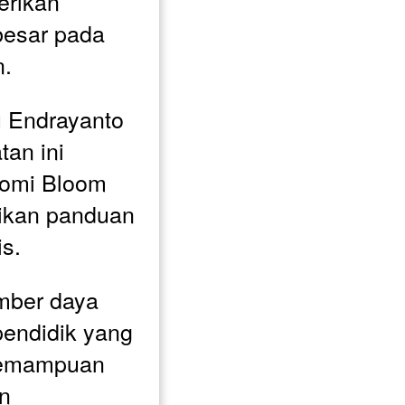
erikan 
esar pada 
n.
Endrayanto 
an ini 
omi Bloom 
rikan panduan 
s. 
mber daya 
pendidik yang 
kemampuan 
n 