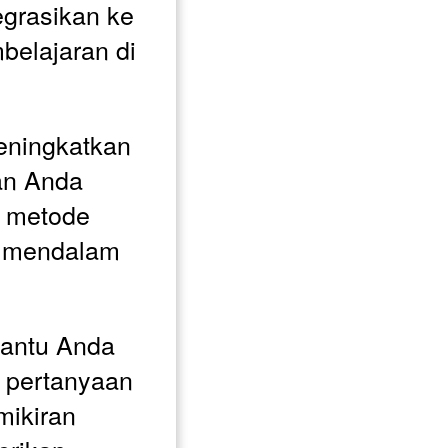
grasikan ke 
elajaran di 
ningkatkan 
an Anda 
 metode 
h mendalam 
antu Anda 
 pertanyaan 
ikiran 