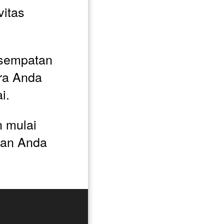
itas 
sempatan 
ra Anda 
i. 
 mulai 
an Anda 