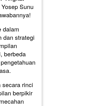
 Yosep Sunu 
jawabannya!
e dalam 
 dan strategi 
mpilan 
i, berbeda 
k pengetahuan 
asa. 
secara rinci 
an berpikir 
pemecahan 