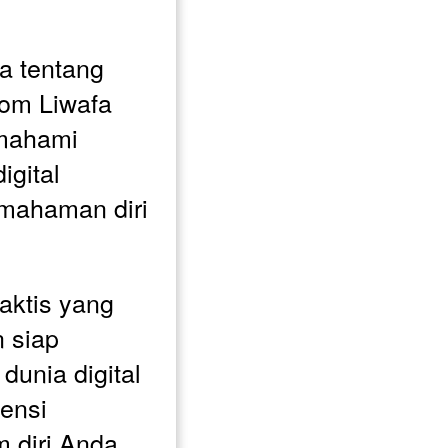
a tentang 
om Liwafa 
ahami 
gital 
mahaman diri 
ktis yang 
 siap 
unia digital 
nsi 
 diri Anda.