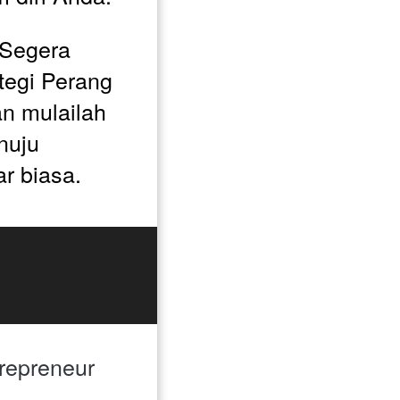
Segera 
tegi Perang 
n mulailah 
uju 
r biasa.  
repreneur 