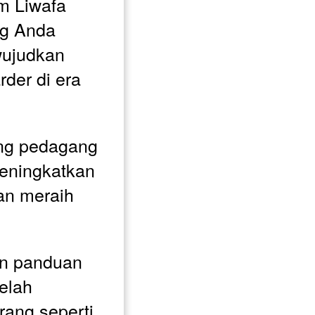
m Liwafa 
g Anda 
ujudkan 
der di era 
g pedagang 
ningkatkan 
an meraih 
n panduan 
elah 
ang seperti 