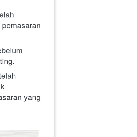
lah 
 pemasaran 
ebelum 
ing. 
elah 
k 
saran yang 