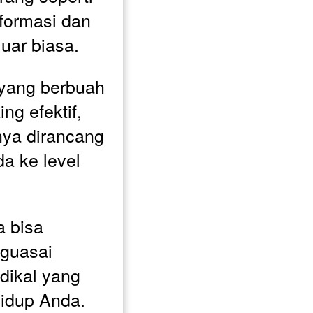
formasi dan 
uar biasa. 
 yang berbuah 
ng efektif, 
nya dirancang 
 ke level 
 bisa 
uasai 
dikal yang 
dup Anda. 