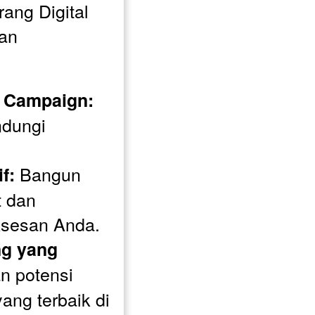
ang Digital 
an 
 Campaign:
ndungi 
 Bangun 
f:
 dan 
sesan Anda.
g yang 
 potensi 
ang terbaik di 