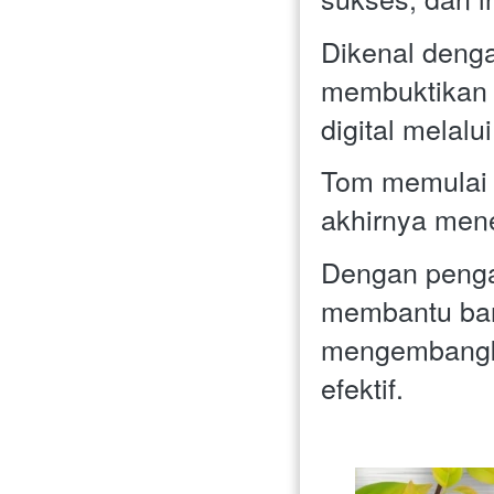
Dikenal denga
membuktikan 
digital melal
Tom memulai k
akhirnya mene
Dengan pengala
membantu ban
mengembangka
efektif.