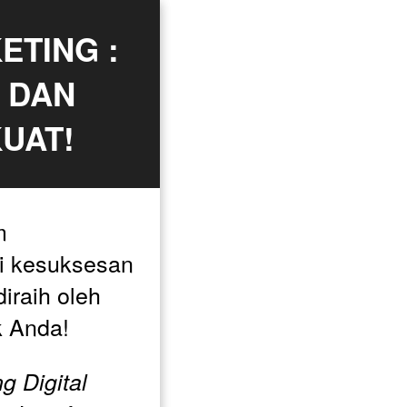
TING : 
DAN 
UAT!
 
i kesuksesan 
diraih oleh 
k Anda! 
g Digital 