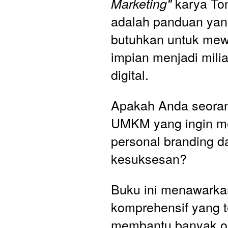
karya To
Marketing" 
adalah panduan yan
butuhkan untuk mew
impian menjadi miliar
digital.
Apakah Anda seoran
UMKM yang ingin me
personal branding d
kesuksesan? 
Buku ini menawarka
komprehensif yang t
membantu banyak or