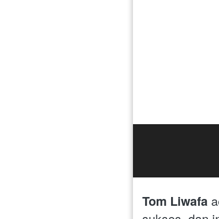
 a
Tom Liwafa
sukses, dan in