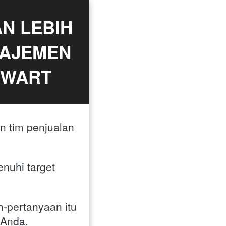
 LEBIH 
AJEMEN 
EWART
 tim penjualan 
uhi target 
-pertanyaan itu 
 Anda. 