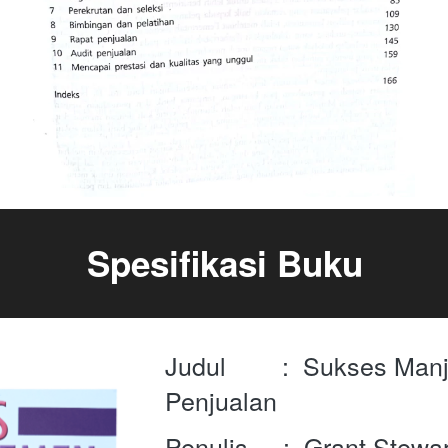
Spesifikasi Buku
Judul        :  Sukses Man
Penjualan
Penulis     :  Grant Stewa