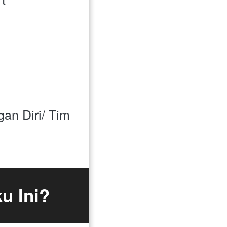
gan Diri/ Tim
u Ini?