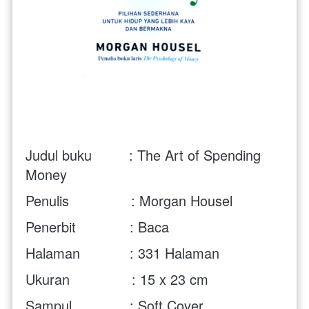
Judul buku         :
The Art of Spending 
Money
Penulis               : Morgan Housel
Penerbit             : Baca
Halaman            : 331 Halaman
Ukuran               : 15 x 23 cm 
Sampul              : Soft Cover