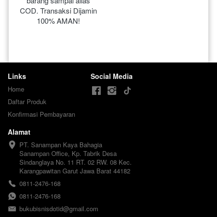
barang sampai alias 
COD. Transaksi Dijamin 
100% AMAN!
Links
Social Media
Home
Daftar Produk
Konfirmasi Pembayaran
Alamat
PT. Sanampan Kaya Bahagia

Sanampan Office, Kp. Tabrik Desa 
Sindanglaya No. 11 RT. 02 RW. 08 Kec. 
Karangpawitan Garut Jawa Barat 44182
0811-2476-168
0811-2476-168
bukubisnisdotid@gmail.com