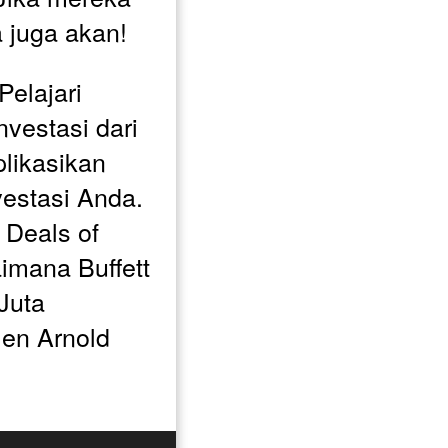
a juga akan!
elajari 
nvestasi dari 
likasikan 
estasi Anda. 
Deals of 
imana Buffett 
uta 
en Arnold 