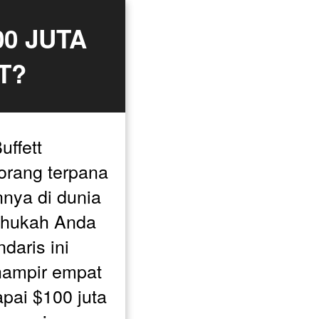
0 JUTA 
T?
ffett 
orang terpana 
nya di dunia 
ahukah Anda 
aris ini 
ampir empat 
ai $100 juta 