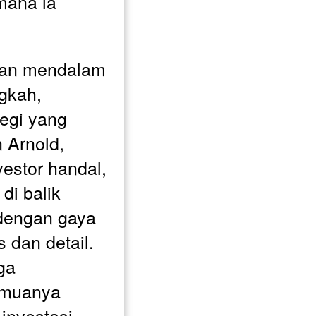
ana ia 
an mendalam 
gkah, 
egi yang 
 Arnold, 
estor handal, 
i balik 
dengan gaya 
 dan detail. 
a 
emuanya 
investasi 