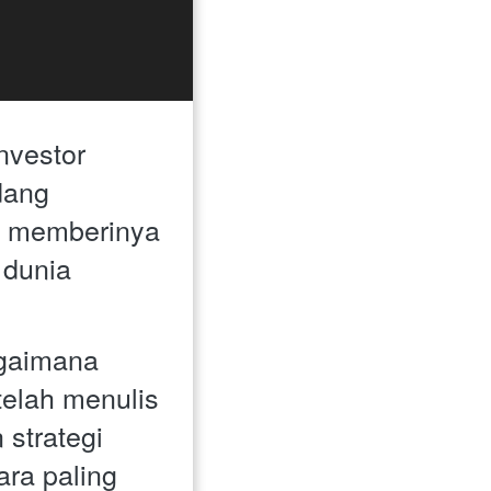
vestor 
ang 
a memberinya 
dunia 
gaimana 
elah menulis 
strategi 
ra paling 