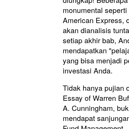
monumental seperti
American Express, d
akan dianalisis tuntas
setiap akhir bab, An
mendapatkan "pelaja
yang bisa menjadi 
investasi Anda.
Tidak hanya pujian da
Essay of Warren Buff
A. Cunningham, buku 
mendapat sanjungan 
Fund Management. J