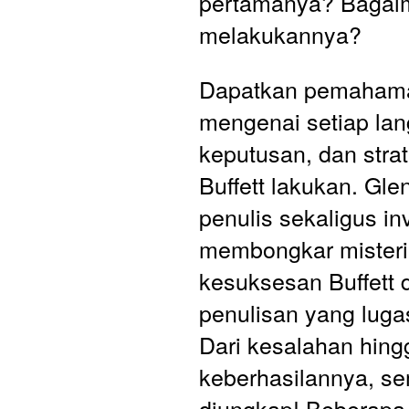
pertamanya? Bagaim
melakukannya?
Dapatkan pemaham
mengenai setiap lan
keputusan, dan strat
Buffett lakukan. Glen
penulis sekaligus inv
membongkar misteri d
kesuksesan Buffett 
penulisan yang lugas
Dari kesalahan hingg
keberhasilannya, s
diungkap! Beberapa 