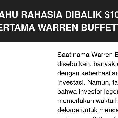
TAHU RAHASIA DIBALIK $10
ERTAMA WARREN BUFFET
Saat nama Warren Bu
disebutkan, banyak 
dengan keberhasilan
investasi. Namun, t
bahwa investor legend
memerlukan waktu h
dekade untuk mencap