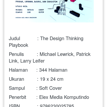
Judul            : The Design Thinking 
Playbook
Penulis         : Michael Lewrick, Patrick 
Link, Larry Leifer
Halaman      : 344 Halaman
Ukuran         : 19 x 24 cm
Sampul        : Soft Cover
Penerbit       : 
Elex Media Komputindo
ISBN            :
9786230025785