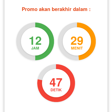
Promo akan berakhir dalam :
12
29
JAM
MENIT
47
DETIK