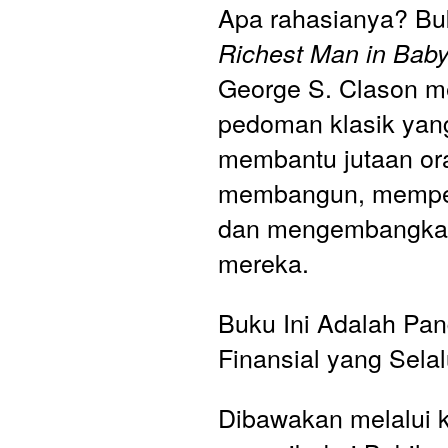
Apa rahasianya? Bu
Richest Man in Bab
George S. Clason m
pedoman klasik yang
membantu jutaan or
membangun, memper
dan mengembangkan
mereka.
Buku Ini Adalah Pan
Finansial yang Sela
Dibawakan melalui k