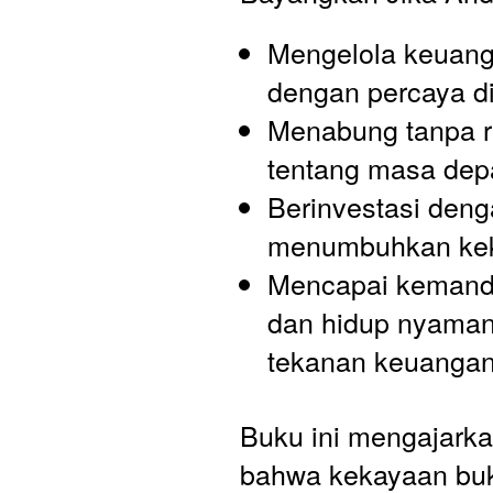
Mengelola keuang
dengan percaya di
Menabung tanpa ra
tentang masa dep
Berinvestasi denga
menumbuhkan ke
Mencapai kemandir
dan hidup nyaman
tekanan keuangan
Buku ini mengajarka
bahwa kekayaan buk