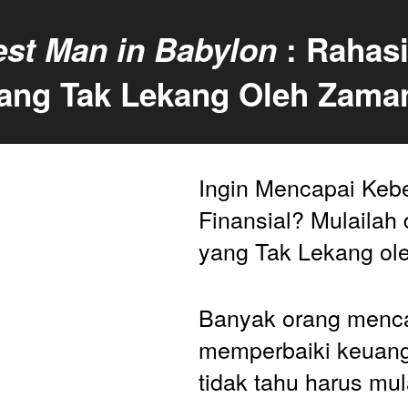
est Man in Babylon
 : Rahas
ang Tak Lekang Oleh Zama
Ingin Mencapai Keb
Finansial? Mulailah d
yang Tak Lekang ol
Banyak orang mencar
memperbaiki keuang
tidak tahu harus mul