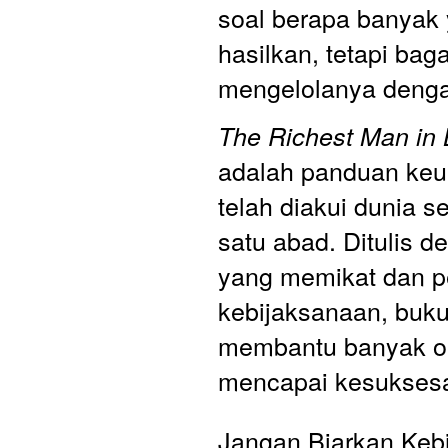
soal berapa banyak 
hasilkan, tetapi ba
mengelolanya denga
The Richest Man in
adalah panduan keu
telah diakui dunia s
satu abad. Ditulis d
yang memikat dan p
kebijaksanaan, buku i
membantu banyak or
mencapai kesuksesan
Jangan Biarkan Keb