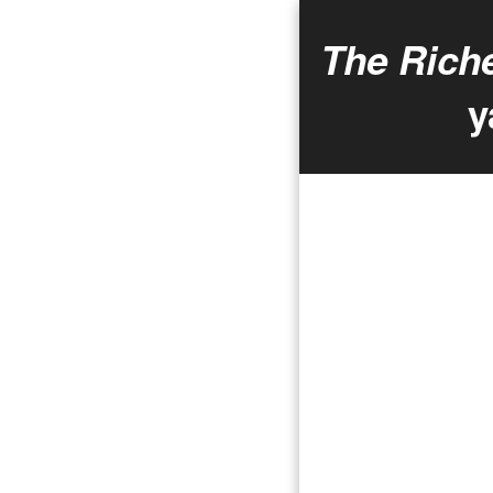
The Rich
y