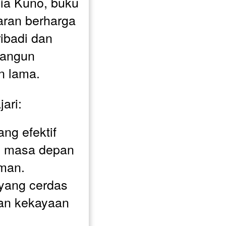
ia Kuno, buku 
aran berharga 
ibadi dan 
angun 
n lama. 
ari:
g efektif 
 masa depan 
man.
 yang cerdas 
an kekayaan 